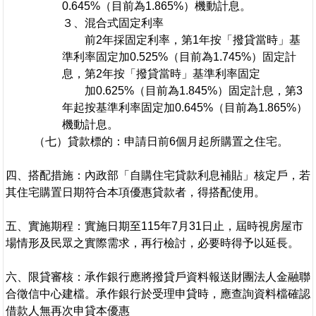
0.645%（目前為1.865%）機動計息。
３、混合式固定利率
前2年採固定利率，第1年按「撥貸當時」基
準利率固定加0.525%（目前為1.745%）固定計
息，第2年按「撥貸當時」基準利率固定
加0.625%（目前為1.845%）固定計息，第3
年起按基準利率固定加0.645%（目前為1.865%）
機動計息。
（七）貸款標的：申請日前6個月起所購置之住宅。
四、搭配措施：內政部「自購住宅貸款利息補貼」核定戶，若
其住宅購置日期符合本項優惠貸款者，得搭配使用。
五、實施期程：實施日期至115年7月31日止，屆時視房屋市
場情形及民眾之實際需求，再行檢討，必要時得予以延長。
六、限貸審核：承作銀行應將撥貸戶資料報送財團法人金融聯
合徵信中心建檔。承作銀行於受理申貸時，應查詢資料檔確認
借款人無再次申貸本優惠